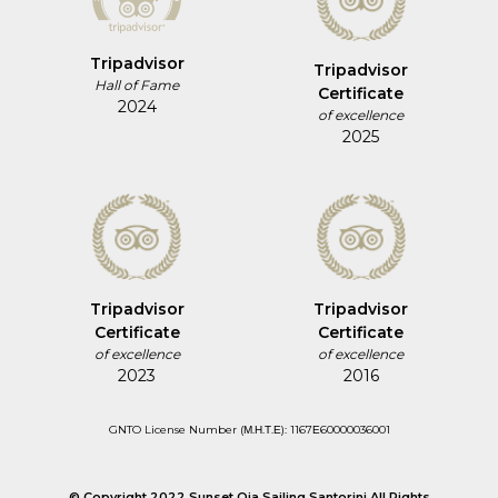
Tripadvisor
Tripadvisor
Hall of Fame
Certificate
2024
of excellence
2025
Tripadvisor
Tripadvisor
Certificate
Certificate
of excellence
of excellence
2023
2016
GNTO License Number (Μ.Η.Τ.Ε): 1167Ε60000036001
© Copyright 2022 Sunset Oia Sailing Santorini All Rights